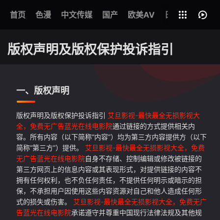
首页
色漫
中文传媒
国产
全部影片
欧美AV
日本AV
韩国
版权声明及版权保护投诉指引
一、版权声明
版权声明及版权保护投诉指引
艾旦影视-最快最全无损影视大
全，免费无广告蓝光在线电影院
通过链接的方式提供相关内
容。所有内容（以下简称“内容”）均为第三方内容提供方（以下
简称“第三方”）提供。
艾旦影视-最快最全无损影视大全，免费
无广告蓝光在线电影院
自身不存储、控制编辑或修改被链接的
第三方网页上的信息内容或其表现形式，对提供链接的内容不
拥有任何权利，也不负任何责任，不提供任何明示或暗示的担
保，不承担用户因使用这些内容资源对自己和他人造成任何形
式的损失或伤害。
艾旦影视-最快最全无损影视大全，免费无广
告蓝光在线电影院
承诺遵守并尊重中国现行法律法规及其他规