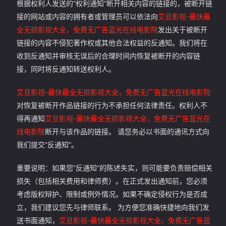
根据权利人发送的“权利通知”断开相关内容的链接的，被断开链
接的网站或内容的拥有者或管理员可以依法向
艾旦影视-最快最
全无损影视大全，免费无广告蓝光在线电影院
发出关于被断开
链接的内容不侵犯著作权或其他合法权益的反通知。我们将在
收到反通知并审核无误后的合理时间内恢复被断开的内容链
接，同时将反通知转送权利人。
艾旦影视-最快最全无损影视大全，免费无广告蓝光在线电影院
对恢复被断开作品链接的行为不承担任何法律责任。权利人不
得再通知
艾旦影视-最快最全无损影视大全，免费无广告蓝光在
线电影院
断开与该作品的链接。 请您务必以书面的通讯方式向
我们提交“反通知”。
重要说明：如果您“反通知”的陈述失实，则可能要负责赔偿相关
损失（包括相关费用和律师费）。在正式发出通知前，您必须
考虑版权辩护、限制或例外情况。如果不确定侵权行为是否成
立，我们建议您先与律师联系。 为方便您准确快捷地向我们发
送书面通知，
艾旦影视-最快最全无损影视大全，免费无广告蓝