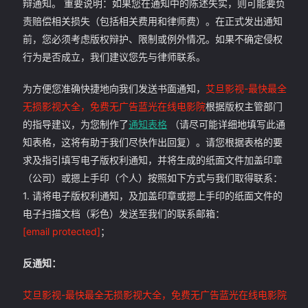
辩通知。 重要说明：如果您在通知中的陈述失实，则可能要负
责赔偿相关损失（包括相关费用和律师费）。在正式发出通知
前，您必须考虑版权辩护、限制或例外情况。如果不确定侵权
行为是否成立，我们建议您先与律师联系。
为方便您准确快捷地向我们发送书面通知，
艾旦影视-最快最全
无损影视大全，免费无广告蓝光在线电影院
根据版权主管部门
的指导建议，为您制作了
通知表格
（请尽可能详细地填写此通
知表格，这将有助于我们尽快作出回复）。请您根据表格的要
求及指引填写电子版权利通知，并将生成的纸面文件加盖印章
（公司）或摁上手印（个人）按照如下方式与我们取得联系：
1. 请将电子版权利通知，及加盖印章或摁上手印的纸面文件的
电子扫描文档（彩色）发送至我们的联系邮箱：
[email protected]
；
反通知：
艾旦影视-最快最全无损影视大全，免费无广告蓝光在线电影院